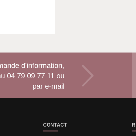
mande d'information,
au
04 79 09 77 11
ou
par e-mail
CONTACT
R