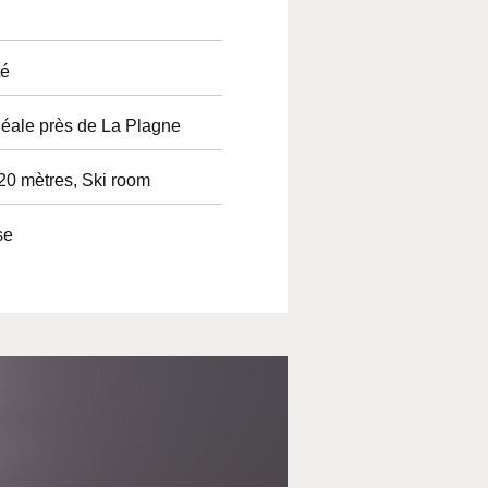
té
déale près de La Plagne
20 mètres, Ski room
se