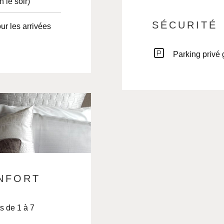
 le soir)
SÉCURITÉ
Parking privé g
NFORT