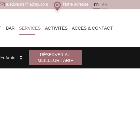
Notre adresse
e.edwards@ladray.com
FR
EN
T
BAR
SERVICES
ACTIVITÉS
ACCÈS & CONTACT
fants
RÉSERVER AU
MEILLEUR TARIF